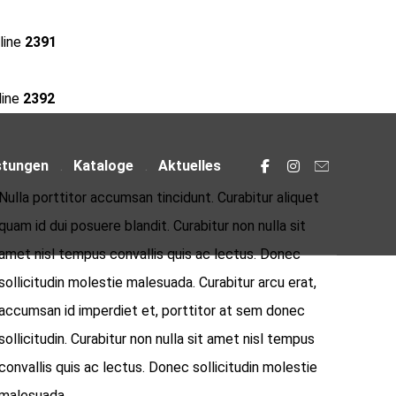
line
2391
line
2392
stungen
Kataloge
Aktuelles
Nulla porttitor accumsan tincidunt. Curabitur aliquet
quam id dui posuere blandit. Curabitur non nulla sit
amet nisl tempus convallis quis ac lectus. Donec
sollicitudin molestie malesuada. Curabitur arcu erat,
accumsan id imperdiet et, porttitor at sem donec
sollicitudin. Curabitur non nulla sit amet nisl tempus
convallis quis ac lectus. Donec sollicitudin molestie
malesuada.